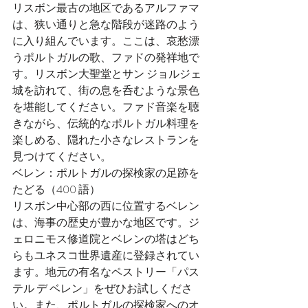
リスボン最古の地区であるアルファマ
は、狭い通りと急な階段が迷路のよう
に入り組んでいます。ここは、哀愁漂
うポルトガルの歌、ファドの発祥地で
す。リスボン大聖堂とサン ジョルジェ
城を訪れて、街の息を呑むような景色
を堪能してください。ファド音楽を聴
きながら、伝統的なポルトガル料理を
楽しめる、隠れた小さなレストランを
見つけてください。
ベレン：ポルトガルの探検家の足跡を
たどる（400 語）
リスボン中心部の西に位置するベレン
は、海事の歴史が豊かな地区です。ジ
ェロニモス修道院とベレンの塔はどち
らもユネスコ世界遺産に登録されてい
ます。地元の有名なペストリー「パス
テル デ ベレン」をぜひお試しくださ
い。また、ポルトガルの探検家へのオ