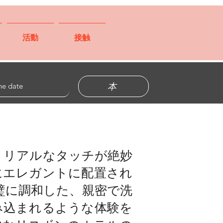
活動
接触
本
トリアルなタッチが絶妙
にエレガントに配置され
完璧に調和した、親密で洗
み込まれるような体験を