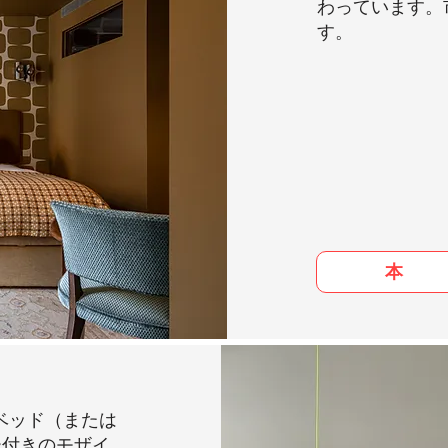
わっています。
す。
本
のベッド（または
ー付きのモザイ