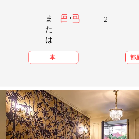
ま
2
+
た
は
部
本