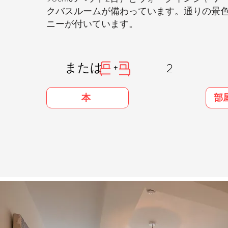
クバスルームが備わっています。通りの景
ニーが付いています。
または
2
+
部
本