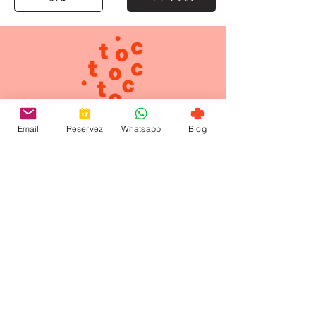
Email
Reservez
Whatsapp
Blog
お問い合わせ
+ 351 912 884 241
welcome@toctoctoclisboa.com
サントアマロ通り29番地
1200-803
リスボン ポルトガル
©2024 デザイン：
Open Five
|
プライバシーポリシ
ー
|
法的通知