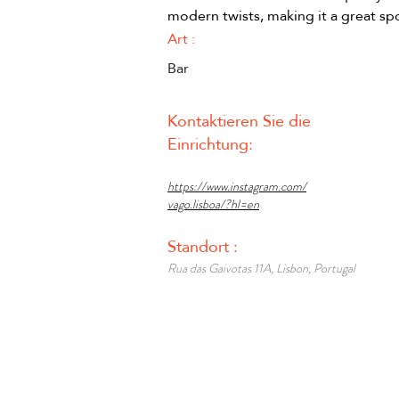
modern twists, making it a great spo
Art :
Bar
Kontaktieren Sie die
Einrichtung:
https://www.instagram.com/
vago.lisboa/?hl=en
Standort :
Rua das Gaivotas 11A, Lisbon, Portugal