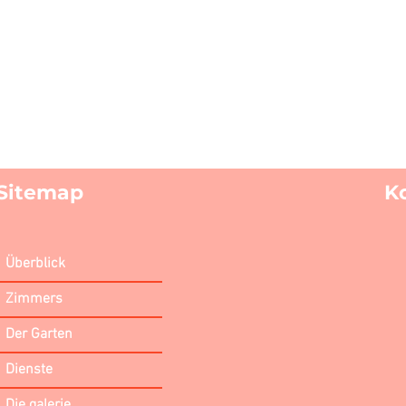
Sitemap
K
Überblick
Zimmers
Der Garten
Dienste
Die galerie