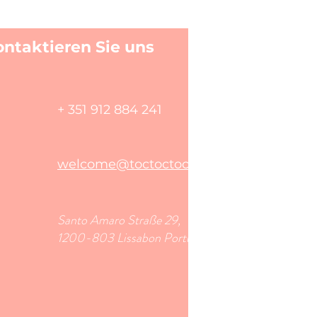
ontaktieren Sie uns
+ 351 912 884 241
welcome@toctoctoclisboa.com
Santo Amaro Straße 29,
1200-803 Lissabon Portugal