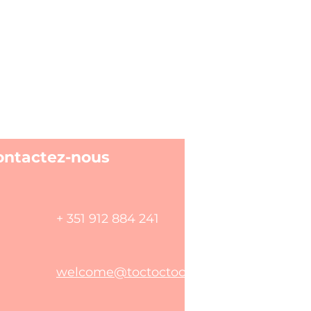
ontactez-nous
+ 351 912 884 241
welcome@toctoctoclisboa.com