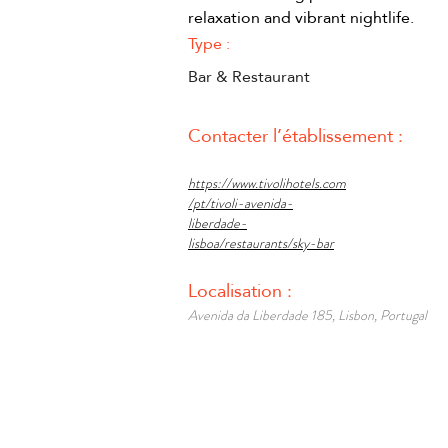
relaxation and vibrant nightlife.
Type :
Bar & Restaurant
Contacter l’établissement :
https://www.tivolihotels.com
/pt/tivoli-avenida-
liberdade-
lisboa/restaurants/sky-bar
Localisation :
Avenida da Liberdade 185, Lisbon, Portugal