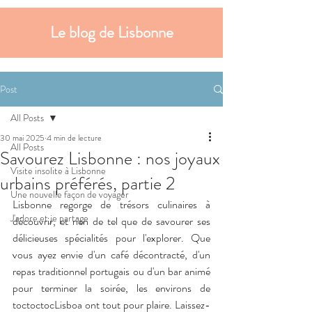
Le blog de Lisbonne
Post
All Posts
30 mai 2025
4 min de lecture
All Posts
Savourez Lisbonne : nos joyaux
Visite insolite à Lisbonne
urbains préférés, partie 2
Une nouvelle façon de voyager
Lisbonne regorge de trésors culinaires à 
J'adore et je partage
découvrir, et rien de tel que de savourer ses 
délicieuses spécialités pour l'explorer. Que 
vous ayez envie d'un café décontracté, d'un 
repas traditionnel portugais ou d'un bar animé 
pour terminer la soirée, les environs de 
toctoctocLisboa ont tout pour plaire. Laissez-