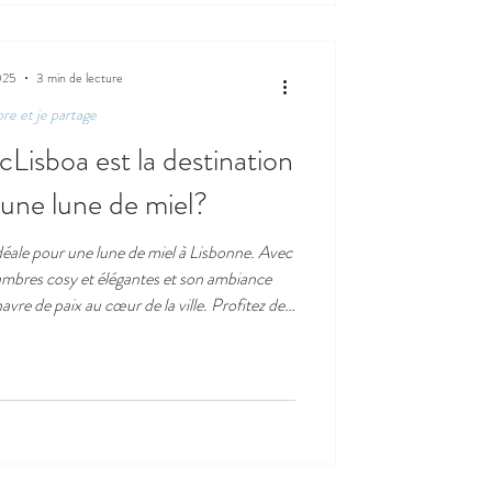
025
3 min de lecture
ore et je partage
Lisboa est la destination
 une lune de miel?
déale pour une lune de miel à Lisbonne. Avec
ambres cosy et élégantes et son ambiance
havre de paix au cœur de la ville. Profitez de
balades dans les quartiers historiques tout
leureuse. Pour les jeunes mariés en quête de
s inoubliables, c’est un rêve devenu réalité.