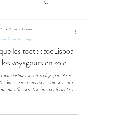
025
3 min de lecture
lle façon de voyager
squelles toctoctocLisboa
r les voyageurs en solo
toctocLisboa est votre refuge paisible et
ille. Située dans le quartier calme de Santo
outique offre des chambres confortables et
ureuse et des espaces communs parfaits pour
c des expériences locales soigneusement
éal pour les voyageurs solo à la recherche de
t et de connexion.