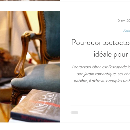
10 avr. 2
J'ad
Pourquoi toctoctoc
idéale pour
ToctoctocLisboa est l’escapade i
son jardin romantique, ses ch
paisible, il offre aux couples un 
petits-déjeuners intimistes, de 
proches et d’une hospitalité cha
charme, de confort et de souvenir