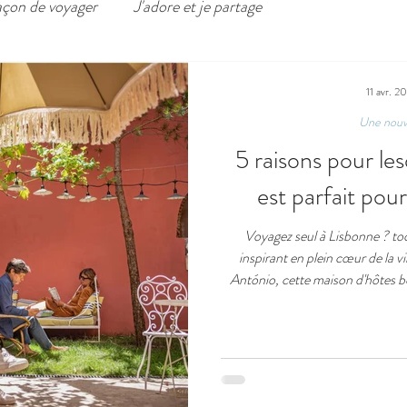
açon de voyager
J'adore et je partage
11 avr. 2
Une nouve
5 raisons pour le
est parfait pou
Voyagez seul à Lisbonne ? toc
inspirant en plein cœur de la v
António, cette maison d'hôtes b
élégantes, une hospitalité chale
se détendre ou échanger. Ave
sélectionnées, c’est l’endroit id
confor